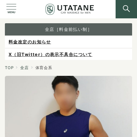
MENU
全店［料金前払い制］
料金改定のお知らせ
X（旧Twitter）の表示不具合について
ご予約は各店へ直接お問い合わせください。
TOP
全店
体育会系
料金は当日施術前にお支払いください。
感染症防止対策について