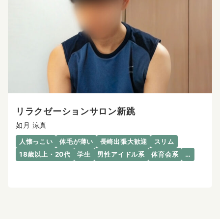
リラクゼーションサロン新跳
如月 涼真
人懐っこい
体毛が薄い
長崎出張大歓迎
スリム
18歳以上・20代
学生
男性アイドル系
体育会系
…