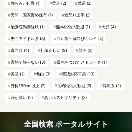
強もみが自慢
(1)
柔道
(2)
武道
(2)
民間・国家資格保有
(7)
気配り上手
(2)
治療院勤務経験
(1)
熊本出張大歓迎
(1)
犬顔
(4)
男性アイドル系
(3)
白い歯・歯並びキレイ
(4)
真面目
(4)
礼儀正しい
(9)
競泳
(2)
素朴で飾らない
(3)
緩急をつけたストローク
(1)
美肌
(2)
色白
(3)
英語対応可能
(13)
身長180cm以上
(7)
長崎出張大歓迎
(2)
韓流系
(2)
顔が濃い
(2)
高いホスピタリティ
(3)
全国検索 ポータルサイト