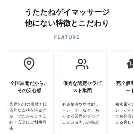
うたたねゲイマッサージ
他にない特徴とこだわり
FEATURE
全国展開だからこ
優秀な認定セラピ
完全個
その安心感
スト集団
ー
業界No.1の実績と圧
有資格者や整体師、
秘密厳守
倒的な支持を誇るグ
トレーナーなど、あ
シーが守
ループだからこそ安
らゆる業界のプロフ
でお客様
心・安全にご利用可
ェッショナルが集結
える癒し
能