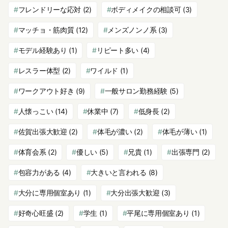
フレンドリーな応対
(2)
ボディメイクの相談可
(3)
マッチョ・筋肉質
(12)
メンズノンノ系
(3)
モデル経験あり
(1)
リピート多い
(4)
レスラー体型
(2)
ワイルド
(1)
ワークアウト好き
(9)
一般サロン勤務経験
(5)
人懐っこい
(14)
休業中
(7)
低身長
(2)
佐賀出張大歓迎
(2)
体毛が濃い
(2)
体毛が薄い
(1)
体育会系
(2)
優しい
(5)
兄貴
(1)
出張専門
(2)
包容力がある
(4)
大きいと言われる
(8)
大分に専用個室あり
(1)
大分出張大歓迎
(3)
好奇心旺盛
(2)
学生
(1)
平尾に専用個室あり
(1)