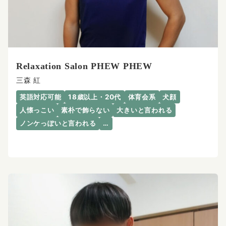
Relaxation Salon PHEW PHEW
三森 紅
英語対応可能
18歳以上・20代
体育会系
犬顔
人懐っこい
素朴で飾らない
大きいと言われる
ノンケっぽいと言われる
…