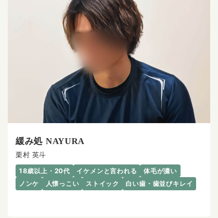
緩み処 NAYURA
栗村 英斗
18歳以上・20代
イケメンと言われる
体毛が濃い
ノンケ
人懐っこい
ストイック
白い歯・歯並びキレイ