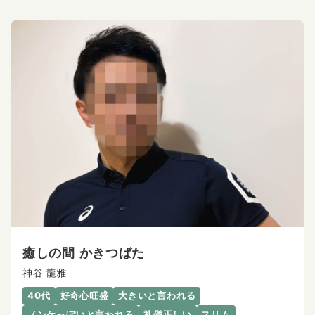
癒しの間 かきつばた
神谷 龍雅
40代
好奇心旺盛
大きいと言われる
ノンケっぽいと言われる
礼儀正しい
スリム