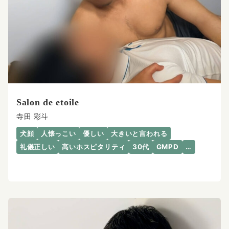
Salon de etoile
寺田 彩斗
犬顔
人懐っこい
優しい
大きいと言われる
礼儀正しい
高いホスピタリティ
30代
GMPD
…