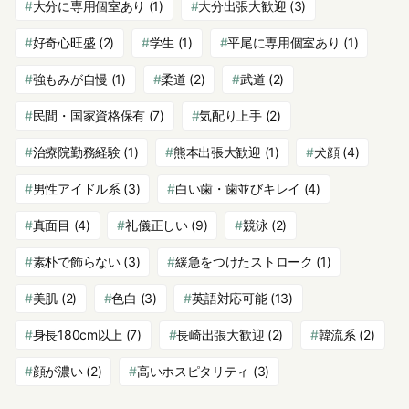
大分に専用個室あり
(1)
大分出張大歓迎
(3)
好奇心旺盛
(2)
学生
(1)
平尾に専用個室あり
(1)
強もみが自慢
(1)
柔道
(2)
武道
(2)
民間・国家資格保有
(7)
気配り上手
(2)
治療院勤務経験
(1)
熊本出張大歓迎
(1)
犬顔
(4)
男性アイドル系
(3)
白い歯・歯並びキレイ
(4)
真面目
(4)
礼儀正しい
(9)
競泳
(2)
素朴で飾らない
(3)
緩急をつけたストローク
(1)
美肌
(2)
色白
(3)
英語対応可能
(13)
身長180cm以上
(7)
長崎出張大歓迎
(2)
韓流系
(2)
顔が濃い
(2)
高いホスピタリティ
(3)