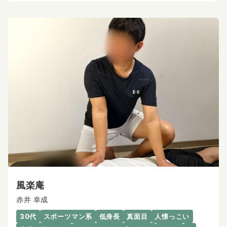
風楽庵
赤井 幸成
30代
スポーツマン系
低身長
真面目
人懐っこい