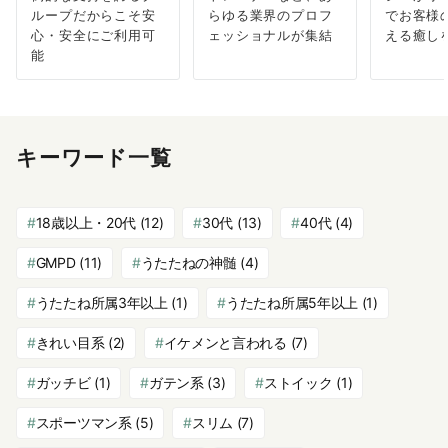
ループだからこそ安
らゆる業界のプロフ
でお客様
心・安全にご利用可
ェッショナルが集結
える癒し
能
キーワード一覧
18歳以上・20代
(12)
30代
(13)
40代
(4)
GMPD
(11)
うたたねの神髄
(4)
うたたね所属3年以上
(1)
うたたね所属5年以上
(1)
きれい目系
(2)
イケメンと言われる
(7)
ガッチビ
(1)
ガテン系
(3)
ストイック
(1)
スポーツマン系
(5)
スリム
(7)