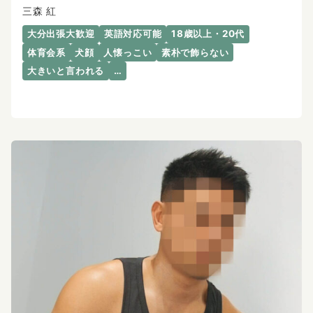
三森 紅
大分出張大歓迎
英語対応可能
18歳以上・20代
体育会系
犬顔
人懐っこい
素朴で飾らない
大きいと言われる
…