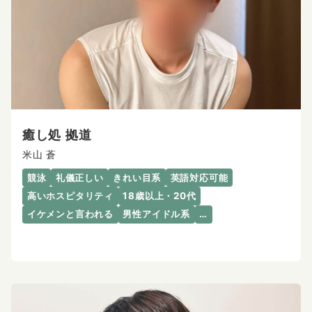
癒し処 拠道
米山 蒼
競泳
礼儀正しい
きれい目系
英語対応可能
高いホスピタリティ
18歳以上・20代
イケメンと言われる
男性アイドル系
…