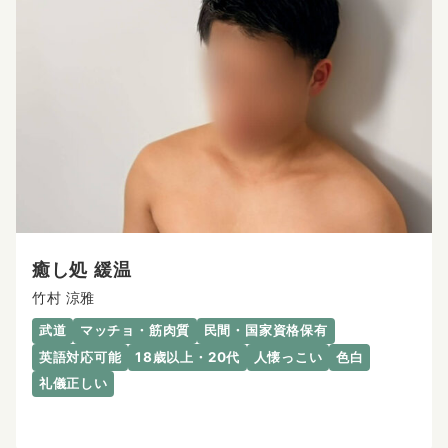
癒し処 緩温
竹村 涼雅
武道
マッチョ・筋肉質
民間・国家資格保有
英語対応可能
18歳以上・20代
人懐っこい
色白
礼儀正しい