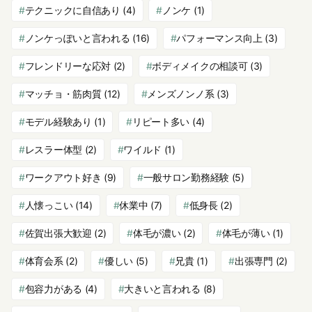
テクニックに自信あり
(4)
ノンケ
(1)
ノンケっぽいと言われる
(16)
パフォーマンス向上
(3)
フレンドリーな応対
(2)
ボディメイクの相談可
(3)
マッチョ・筋肉質
(12)
メンズノンノ系
(3)
モデル経験あり
(1)
リピート多い
(4)
レスラー体型
(2)
ワイルド
(1)
ワークアウト好き
(9)
一般サロン勤務経験
(5)
人懐っこい
(14)
休業中
(7)
低身長
(2)
佐賀出張大歓迎
(2)
体毛が濃い
(2)
体毛が薄い
(1)
体育会系
(2)
優しい
(5)
兄貴
(1)
出張専門
(2)
包容力がある
(4)
大きいと言われる
(8)