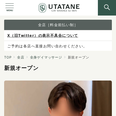
MENU
全店［料金前払い制］
X（旧Twitter）の表示不具合について
ご予約は各店へ直接お問い合わせください。
料金は当日施術前にお支払いください。
TOP
全店
全身ゲイマッサージ
新規オープン
新規オープン
感染症防止対策について
料金改定のお知らせ