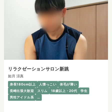
リラクゼーションサロン新跳
如月 涼真
身長180cm以上
人懐っこい
体毛が薄い
長崎出張大歓迎
スリム
18歳以上・20代
学生
男性アイドル系
…