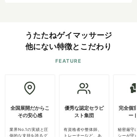
うたたねゲイマッサージ
他にない特徴とこだわり
FEATURE
全国展開だからこ
優秀な認定セラピ
完全個
その安心感
スト集団
ー
業界No.1の実績と圧
有資格者や整体師、
秘密厳守
倒的な支持を誇るグ
トレーナーなど、あ
シーが守