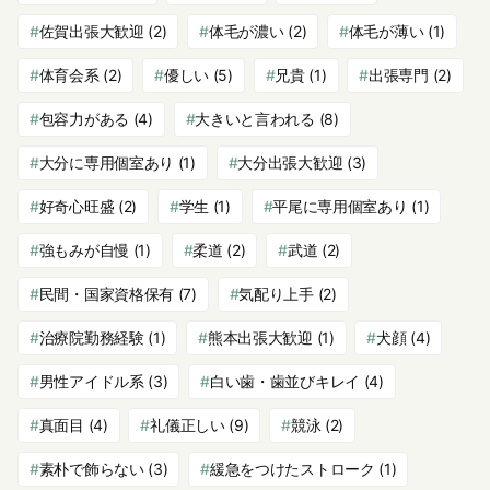
佐賀出張大歓迎
(2)
体毛が濃い
(2)
体毛が薄い
(1)
体育会系
(2)
優しい
(5)
兄貴
(1)
出張専門
(2)
包容力がある
(4)
大きいと言われる
(8)
大分に専用個室あり
(1)
大分出張大歓迎
(3)
好奇心旺盛
(2)
学生
(1)
平尾に専用個室あり
(1)
強もみが自慢
(1)
柔道
(2)
武道
(2)
民間・国家資格保有
(7)
気配り上手
(2)
治療院勤務経験
(1)
熊本出張大歓迎
(1)
犬顔
(4)
男性アイドル系
(3)
白い歯・歯並びキレイ
(4)
真面目
(4)
礼儀正しい
(9)
競泳
(2)
素朴で飾らない
(3)
緩急をつけたストローク
(1)