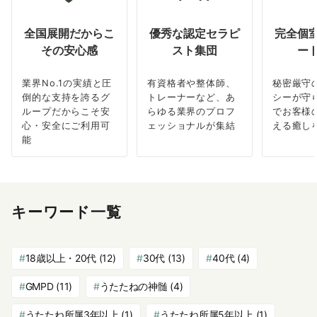
全国展開だからこ
優秀な認定セラピ
完全個
その安心感
スト集団
ー
業界No.1の実績と圧
有資格者や整体師、
秘密厳守
倒的な支持を誇るグ
トレーナーなど、あ
シーが守
ループだからこそ安
らゆる業界のプロフ
でお客様
心・安全にご利用可
ェッショナルが集結
える癒し
能
キーワード一覧
18歳以上・20代
(12)
30代
(13)
40代
(4)
GMPD
(11)
うたたねの神髄
(4)
うたたね所属3年以上
(1)
うたたね所属5年以上
(1)