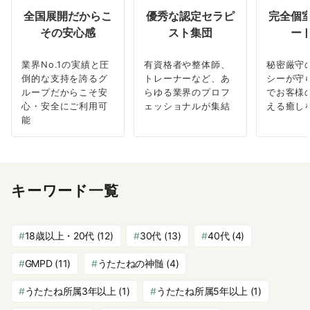
全国展開だからこ
優秀な認定セラピ
完全個
その安心感
スト集団
ー
業界No.1の実績と圧
有資格者や整体師、
秘密厳守
倒的な支持を誇るグ
トレーナーなど、あ
シーが守
ループだからこそ安
らゆる業界のプロフ
でお客様
心・安全にご利用可
ェッショナルが集結
える癒し
能
キーワード一覧
18歳以上・20代
(12)
30代
(13)
40代
(4)
GMPD
(11)
うたたねの神髄
(4)
うたたね所属3年以上
(1)
うたたね所属5年以上
(1)