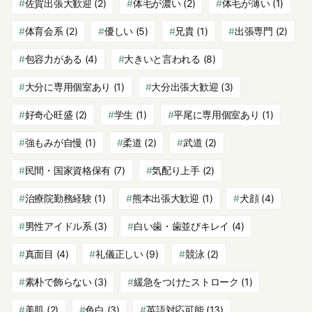
佐賀出張大歓迎
(2)
体毛が濃い
(2)
体毛が薄い
(1)
体育会系
(2)
優しい
(5)
兄貴
(1)
出張専門
(2)
包容力がある
(4)
大きいと言われる
(8)
大分に専用個室あり
(1)
大分出張大歓迎
(3)
好奇心旺盛
(2)
学生
(1)
平尾に専用個室あり
(1)
強もみが自慢
(1)
柔道
(2)
武道
(2)
民間・国家資格保有
(7)
気配り上手
(2)
治療院勤務経験
(1)
熊本出張大歓迎
(1)
犬顔
(4)
男性アイドル系
(3)
白い歯・歯並びキレイ
(4)
真面目
(4)
礼儀正しい
(9)
競泳
(2)
素朴で飾らない
(3)
緩急をつけたストローク
(1)
美肌
(2)
色白
(3)
英語対応可能
(13)